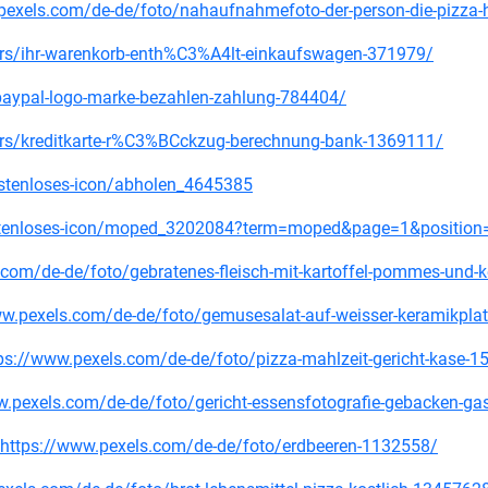
w.pexels.com/de-de/foto/nahaufnahmefoto-der-person-die-pizza-
ors/ihr-warenkorb-enth%C3%A4lt-einkaufswagen-371979/
paypal-logo-marke-bezahlen-zahlung-784404/
ors/kreditkarte-r%C3%BCckzug-berechnung-bank-1369111/
ostenloses-icon/abholen_4645385
stenloses-icon/moped_3202084?term=moped&page=1&position=
.com/de-de/foto/gebratenes-fleisch-mit-kartoffel-pommes-und-k
www.pexels.com/de-de/foto/gemusesalat-auf-weisser-keramikpla
ps://www.pexels.com/de-de/foto/pizza-mahlzeit-gericht-kase-
ww.pexels.com/de-de/foto/gericht-essensfotografie-gebacken-g
 : https://www.pexels.com/de-de/foto/erdbeeren-1132558/