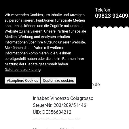
🍪 Cookies & Privacy policy
Telefon
09823 92409
Wir verwenden Cookies, um Inhalte und Anzeigen
zu personalisieren, Funktionen für soziale Medien
anbieten zu können und die Zugriffe auf unsere
Impressum
Website zu analysieren. Unsere Partner für soziale
Medien, Werbung und Analysen erhalten
Informationen über Ihre Nutzung unserer Website.
Betreiberdaten
Sie können diese Daten mit weiteren
Informationen kombinieren, die Sie ihnen
La Vita Ristorante
bereitgestellt haben oder die sie im Rahmen Ihrer
Am Markt 29
Nutzung der Dienste gesammelt haben.
Datenschutzerklärung
91578 Leutershausen
Tel. 09823 924 09 53
Akzeptiere Cookies
Customize cookies
E-Mail: speisen@lavita-menue.de
Inhaber: Vincenzo Colagrosso
Steuer-Nr. 203/209/51446
UID: DE356634212
—————————————–