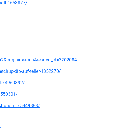
halt-1653877/
2&origin=search&related_id=3202084
etchup-dip-auf-teller-1352270/
tte-4969892/
15550301/
astronomie-5949888/