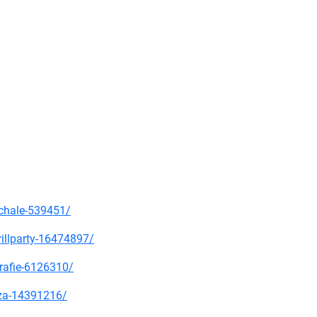
schale-539451/
illparty-16474897/
grafie-6126310/
zza-14391216/