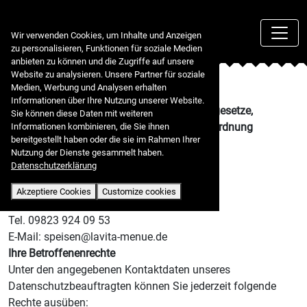
🍪 Cookies & Privacy policy
Wir verwenden Cookies, um Inhalte und Anzeigen
zu personalisieren, Funktionen für soziale Medien
anbieten zu können und die Zugriffe auf unsere
Website zu analysieren. Unsere Partner für soziale
Datenschutzerklärung
Medien, Werbung und Analysen erhalten
Informationen über Ihre Nutzung unserer Website.
Verantwortlicher im Sinne der Datenschutzgesetze,
Sie können diese Daten mit weiteren
insbesondere der EU-Datenschutzgrundverordnung
Informationen kombinieren, die Sie ihnen
bereitgestellt haben oder die sie im Rahmen Ihrer
(DSGVO), ist:
Nutzung der Dienste gesammelt haben.
Datenschutzerklärung
La Vita Ristorante
Am Markt 29
Akzeptiere Cookies
Customize cookies
91578 Leutershausen
Tel. 09823 924 09 53
E-Mail: speisen@lavita-menue.de
Ihre Betroffenenrechte
Unter den angegebenen Kontaktdaten unseres
Datenschutzbeauftragten können Sie jederzeit folgende
Rechte ausüben: